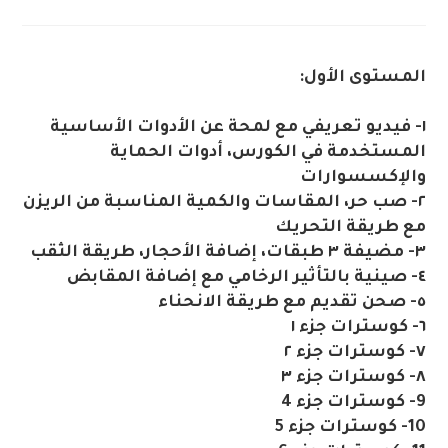
المستوى الأول:
١- فيديو تعريفي مع لمحة عن الأدوات الأساسية
المستخدمة في الكورس، أدوات الحماية
والإكسسوارات
٢- صب حر، المقاسات والكمية المناسبة من الريزن
مع طريقة التحريك
٣- مضيفة ٣ طبقات، إضافة الأحجار، طريقة الثقب
٤- صينية بالتأثير الرخامي مع إضافة المقابض
٥- صحن تقديم مع طريقة الانحناء
٦- كوسترات جزء ١
٧- كوسترات جزء ٢
٨- كوسترات جزء ٣
9- كوسترات جزء 4
10- كوسترات جزء 5